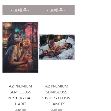
카트에 추가
카트에 추가
A2 PREMIUM
A2 PREMIUM
SEMIGLOSS
SEMIGLOSS
POSTER - BAD
POSTER - ELUSIVE
HABIT
GLANCES
가격
가격
£49.89
£49.89