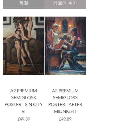
품절
카트에 추가
A2 PREMIUM
A2 PREMIUM
SEMIGLOSS
SEMIGLOSS
POSTER - SIN CITY
POSTER - AFTER
VI
MIDNIGHT
가격
가격
£49.89
£49.89