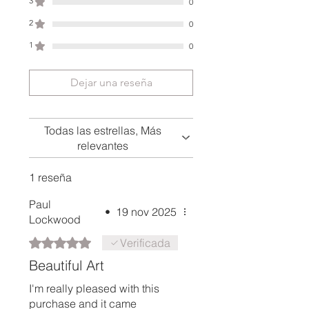
3
0
El retraso en el tiempo de
2
0
entrega puede ocurrir durante
días festivos o en aduanas que
1
0
retengan un artículo por un
período de tiempo más largo. En
Dejar una reseña
caso de retraso inusual, no dude
en ponerse en contacto conmigo
mediante el formulario de
Todas las estrellas, Más
contacto del sitio web e
relevantes
investigaremos de inmediato.
1 reseña
Paul
•
19 nov 2025
Lockwood
Obtuvo 5 de 5 estrellas.
Verificada
Beautiful Art
I'm really pleased with this
purchase and it came