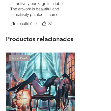
attractively package in a tube.
The artwork is beautiful and
sensitively painted; it came
with a signed “Certificate of
¿Te resultó útil?
Sí
Authenticity”.
I'm really pleased I found this
artist, thank you Donka
Productos relacionados
New Print