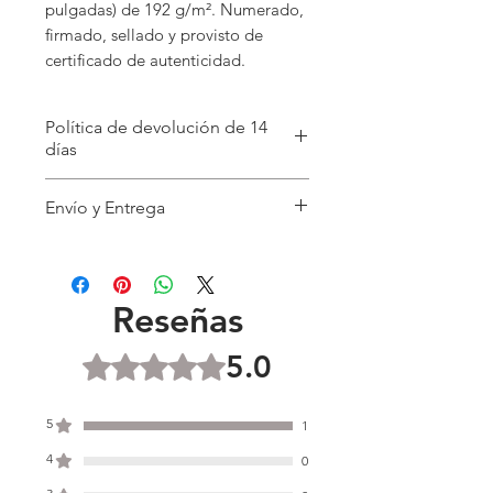
pulgadas) de 192 g/m². Numerado,
firmado, sellado y provisto de
certificado de autenticidad.
Política de devolución de 14
días
Envío y Entrega
Tiempo de envío: 1-3 días hábiles
una vez realizado el pago.
Entrega: Entrega especial en el
Reseñas
Reino Unido (hasta dos días
hábiles)
5.0
Obtuvo 5 de 5 estrellas.
USA Royal Mail International
Tracked (USPS) 7-14 días
5
1
laborables
Europa Royal Mail International
4
0
Seguimiento 7-14 días laborables