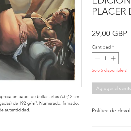
EDICIÓN
PLACER 
P
29,00 GBP
Cantidad
*
Solo 5 disponible(s)
Agregar al carrit
mpresa en papel de bellas artes A3 (42 cm
lgadas) de 192 g/m². Numerado, firmado,
de autenticidad.
Política de devo