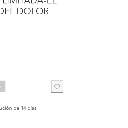
 LIMITADA-EL
DEL DOLOR
recio
o
lución de 14 días