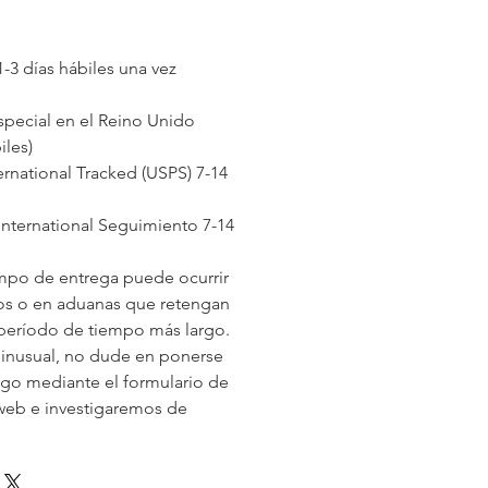
-3 días hábiles una vez
special en el Reino Unido
iles)
ernational Tracked (USPS) 7-14
International Seguimiento 7-14
iempo de entrega puede ocurrir
vos o en aduanas que retengan
 período de tiempo más largo.
 inusual, no dude en ponerse
go mediante el formulario de
 web e investigaremos de