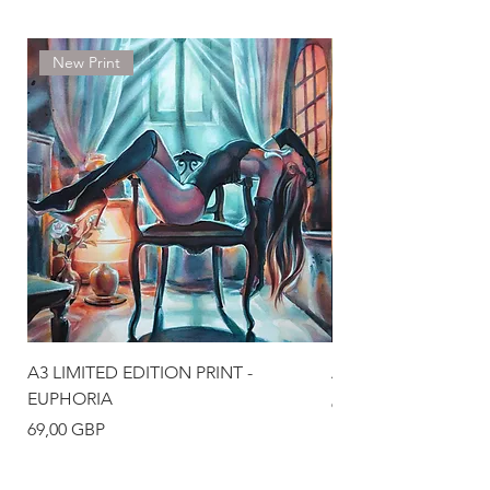
New Print
A3 LIMITED EDITION PRINT -
A3 LIMITED EDITION
EUPHORIA
Precio
69,00 GBP
Precio
69,00 GBP